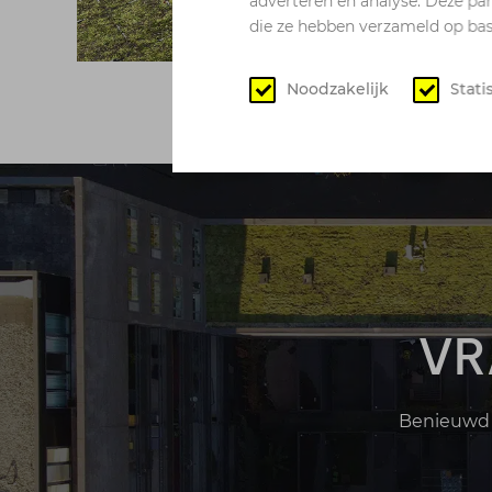
adverteren en analyse. Deze pa
die ze hebben verzameld op basi
Noodzakelijk
Stati
VR
Benieuwd 