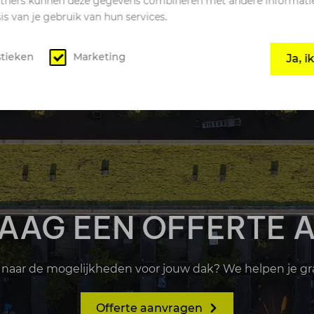
rtners kunnen deze gegevens combineren met andere informatie d
s van je gebruik van hun services.
stieken
Marketing
Ja, 
AAG EEN OFFERTE 
naar de mogelijkheden voor jouw dak? We helpen je gra
Offerte aanvragen