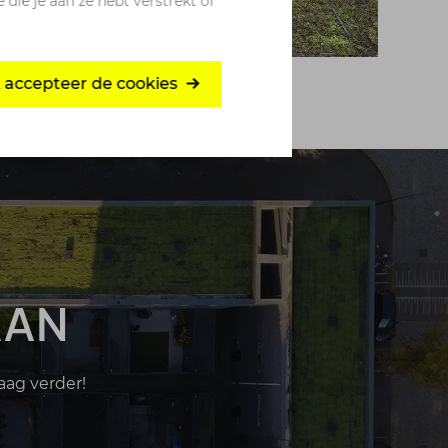
ie je aan ze hebt verstrekt of
ik accepteer de cookies
AAN
ag verder!