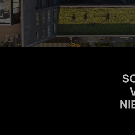
SC
NI