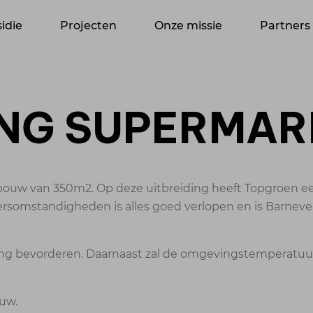
idie
Projecten
Onze missie
Partners
NG SUPERMARK
nbouw van 350m2. Op deze uitbreiding heeft Topgroen e
ersomstandigheden is alles goed verlopen en is Barneve
eving bevorderen. Daarnaast zal de omgevingstemperatuu
ouw.