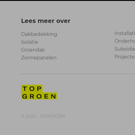
Lees meer over
Installat
Dakbedekking
Onderh
Isolatie
Subsidi
Groendak
Project
Zonnepanelen
© 2026 - TOPGROEN