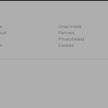
ie
Onze missie
oud
Partners
e
Privacybeleid
en
Cookies