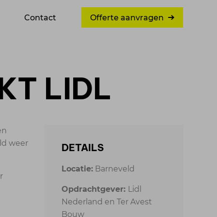
Contact
Offerte aanvragen
T LIDL
en
ld weer
DETAILS
Locatie:
Barneveld
r
Opdrachtgever:
Lidl
Nederland en Ter Avest
Bouw