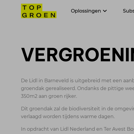
Oplossingen
Subs
VERGROENI
De Lidl in Barneveld is uitgebreid met een aa
groendak gerealiseerd. Ondanks de pittige we
350m2 aan groen rijker.
Dit groendak zal de biodiversiteit in de omg
verlaagd worden tijdens warme dagen.
In opdracht van Lidl Nederland en Ter Avest B